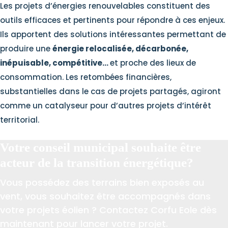
Les projets d’énergies renouvelables constituent des
outils efficaces et pertinents pour répondre à ces enjeux.
Ils apportent des solutions intéressantes permettant de
produire une
énergie relocalisée, décarbonée,
inépuisable, compétitive…
et proche des lieux de
consommation. Les retombées financières,
substantielles dans le cas de projets partagés, agiront
comme un catalyseur pour d’autres projets d’intérêt
territorial.
Votre conseil municipal souhaite être
acteur de la transition énergétique?
Vous possédez des terrains bien exposés au
vent, vous souhaitez être accompagnés dans
votre projets éolien ? Contactez Corfu Eole dès
maintenant pour lancer votre projet.