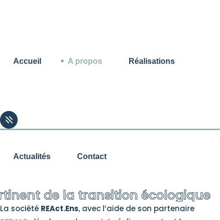
Accueil
A propos
Réalisations
Accueil
A propos
Réalisations
Actualités
Contact
A propos
Actualités
Contact
/ Qui sommes nous ?
tinent de la transition écologique
La société
REAct.Ens
, avec l’aide de son partenaire